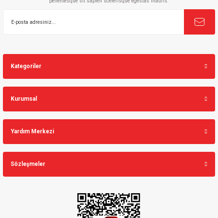
pellentesque sit sapien scelerisque egestas mauris.
Gönder
Kategoriler
Kurumsal
Yardım Merkezi
Sözleşmeler