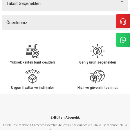
Taksit Seçenekleri
Bu ürüne ilk yorumu siz yapın!
Önerileriniz
Yorum Yaz
Bu ürünün fiyat bilgisi, resim, ürün açıklamalarında ve diğer konularda
yetersiz gördüğünüz noktaları öneri formunu kullanarak tarafımıza
iletebilirsiniz.
Görüş ve önerileriniz için teşekkür ederiz.
Yüksek kaliteli bant çeşitleri
Geniş ürün seçenekleri
Ürün resmi kalitesiz, bozuk veya görüntülenemiyor.
Ürün açıklamasında eksik bilgiler bulunuyor.
Ürün bilgilerinde hatalar bulunuyor.
Uygun fiyatlar ve indirimler
Hızlı ve güvenilir teslimat
Ürün fiyatı diğer sitelerden daha pahalı.
Bu ürüne benzer farklı alternatifler olmalı.
E-Bülten Abonelik
Lorem ipsum dolor sit amet consectetur. Ac lectus tincidunt odio nulla vel sem donec. Nulla