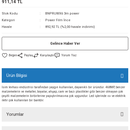
911,14 TL
sı
Stok Kodu
BNPRUWX6 3m power
Kategori
Power Film İnce
sı
ey
Havale
892,92 TL (%2,00 havale indirimi)
Gelince Haber Ver
Paylaş
Karşılaştır
Yorum Yaz
Ürün Bilgisi
İsim levhası endüstrisi tarafından yaygın kullanılan, dayanıklı bir üründür. 468MP, benzer
malzemelerin ve metaller, boyalar, ahşap, cam ve bazı plastikler gibi benzer olmayan çok
çeşitli malzemelerin birbirlerine yapıştırılmasına çok uygundur. Led işlerinde ısı ve elektrik
iletir çok kullanılan bir bantdır.
Yorumlar