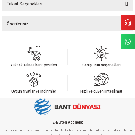
Taksit Seçenekleri
Bu ürüne ilk yorumu siz yapın!
Önerileriniz
Yorum Yaz
Bu ürünün fiyat bilgisi, resim, ürün açıklamalarında ve diğer konularda
yetersiz gördüğünüz noktaları öneri formunu kullanarak tarafımıza
iletebilirsiniz.
Görüş ve önerileriniz için teşekkür ederiz.
Yüksek kaliteli bant çeşitleri
Geniş ürün seçenekleri
Ürün resmi kalitesiz, bozuk veya görüntülenemiyor.
Ürün açıklamasında eksik bilgiler bulunuyor.
Ürün bilgilerinde hatalar bulunuyor.
Uygun fiyatlar ve indirimler
Hızlı ve güvenilir teslimat
Ürün fiyatı diğer sitelerden daha pahalı.
Bu ürüne benzer farklı alternatifler olmalı.
E-Bülten Abonelik
Lorem ipsum dolor sit amet consectetur. Ac lectus tincidunt odio nulla vel sem donec. Nulla