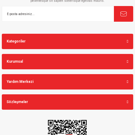
pellentesque sit sapien scelerisque egestas mauris.
Gönder
Kategoriler
Kurumsal
Yardım Merkezi
Sözleşmeler