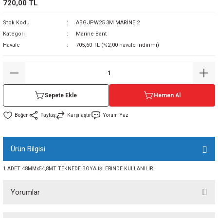
720,00 TL
sı
Stok Kodu
ABGJPW25 3M MARİNE 2
Kategori
Marine Bant
sı
ey
Havale
705,60 TL (%2,00 havale indirimi)
Sepete Ekle
Hemen Al
Paylaş
Karşılaştır
Yorum Yaz
Ürün Bilgisi
1 ADET 48MMx54,8MT TEKNEDE BOYA İŞLERİNDE KULLANILIR.
Yorumlar