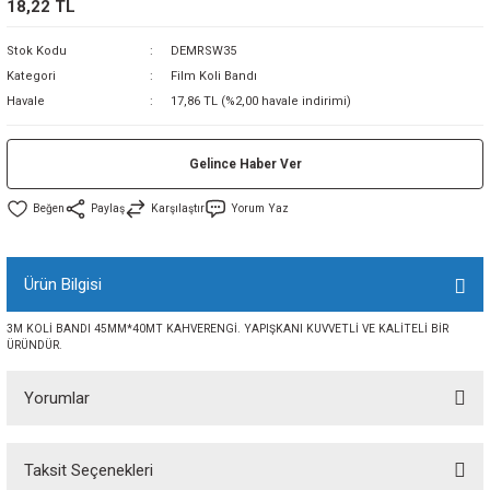
18,22 TL
sı
Stok Kodu
DEMRSW35
Kategori
Film Koli Bandı
sı
ey
Havale
17,86 TL (%2,00 havale indirimi)
Gelince Haber Ver
Paylaş
Karşılaştır
Yorum Yaz
Ürün Bilgisi
3M KOLİ BANDI 45MM*40MT KAHVERENGİ. YAPIŞKANI KUVVETLİ VE KALİTELİ BİR
ÜRÜNDÜR.
Yorumlar
Taksit Seçenekleri
Bu ürüne ilk yorumu siz yapın!