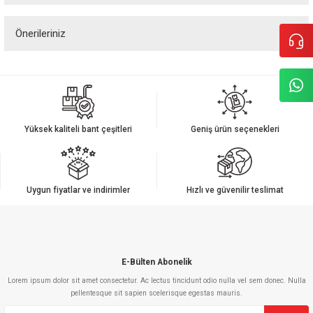
Önerileriniz
Yorum Yaz
Bu ürünün fiyat bilgisi, resim, ürün açıklamalarında ve diğer konularda
yetersiz gördüğünüz noktaları öneri formunu kullanarak tarafımıza
iletebilirsiniz.
Görüş ve önerileriniz için teşekkür ederiz.
Yüksek kaliteli bant çeşitleri
Geniş ürün seçenekleri
Ürün resmi kalitesiz, bozuk veya görüntülenemiyor.
Ürün açıklamasında eksik bilgiler bulunuyor.
Ürün bilgilerinde hatalar bulunuyor.
Uygun fiyatlar ve indirimler
Hızlı ve güvenilir teslimat
Ürün fiyatı diğer sitelerden daha pahalı.
Bu ürüne benzer farklı alternatifler olmalı.
E-Bülten Abonelik
Lorem ipsum dolor sit amet consectetur. Ac lectus tincidunt odio nulla vel sem donec. Nulla
pellentesque sit sapien scelerisque egestas mauris.
Gönder