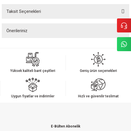
Taksit Seçenekleri
Bu ürüne ilk yorumu siz yapın!
Önerileriniz
Yorum Yaz
Bu ürünün fiyat bilgisi, resim, ürün açıklamalarında ve diğer konularda
yetersiz gördüğünüz noktaları öneri formunu kullanarak tarafımıza
iletebilirsiniz.
Görüş ve önerileriniz için teşekkür ederiz.
Yüksek kaliteli bant çeşitleri
Geniş ürün seçenekleri
Ürün resmi kalitesiz, bozuk veya görüntülenemiyor.
Ürün açıklamasında eksik bilgiler bulunuyor.
Ürün bilgilerinde hatalar bulunuyor.
Uygun fiyatlar ve indirimler
Hızlı ve güvenilir teslimat
Ürün fiyatı diğer sitelerden daha pahalı.
Bu ürüne benzer farklı alternatifler olmalı.
E-Bülten Abonelik