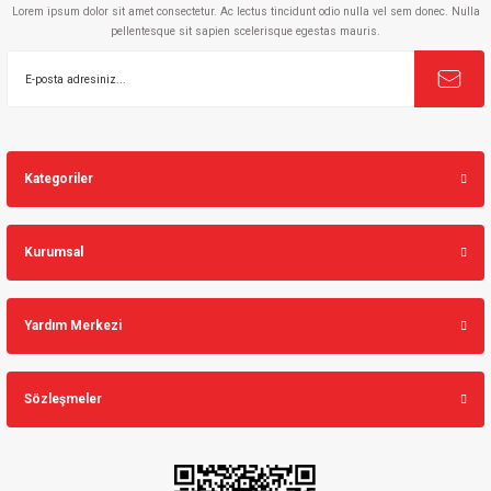
Lorem ipsum dolor sit amet consectetur. Ac lectus tincidunt odio nulla vel sem donec. Nulla
pellentesque sit sapien scelerisque egestas mauris.
Gönder
Kategoriler
Kurumsal
Yardım Merkezi
Sözleşmeler