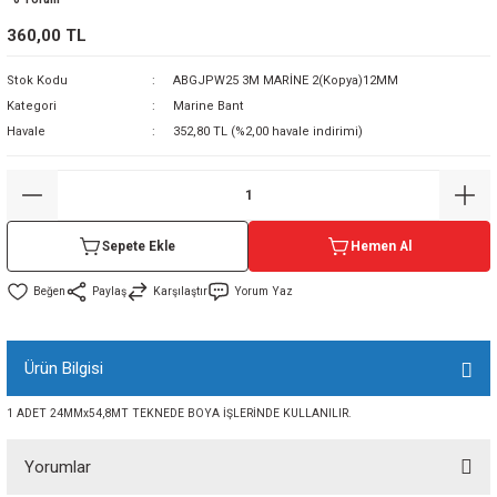
sı
360,00 TL
Stok Kodu
ABGJPW25 3M MARİNE 2(Kopya)12MM
sı
ey
Kategori
Marine Bant
Havale
352,80 TL (%2,00 havale indirimi)
Sepete Ekle
Hemen Al
Paylaş
Karşılaştır
Yorum Yaz
Ürün Bilgisi
1 ADET 24MMx54,8MT TEKNEDE BOYA İŞLERİNDE KULLANILIR.
Yorumlar