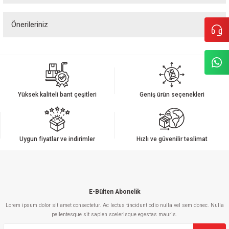
Önerileriniz
Yorum Yaz
Bu ürünün fiyat bilgisi, resim, ürün açıklamalarında ve diğer konularda
yetersiz gördüğünüz noktaları öneri formunu kullanarak tarafımıza
iletebilirsiniz.
Görüş ve önerileriniz için teşekkür ederiz.
Yüksek kaliteli bant çeşitleri
Geniş ürün seçenekleri
Ürün resmi kalitesiz, bozuk veya görüntülenemiyor.
Ürün açıklamasında eksik bilgiler bulunuyor.
Ürün bilgilerinde hatalar bulunuyor.
Uygun fiyatlar ve indirimler
Hızlı ve güvenilir teslimat
Ürün fiyatı diğer sitelerden daha pahalı.
Bu ürüne benzer farklı alternatifler olmalı.
E-Bülten Abonelik
Lorem ipsum dolor sit amet consectetur. Ac lectus tincidunt odio nulla vel sem donec. Nulla
pellentesque sit sapien scelerisque egestas mauris.
Gönder