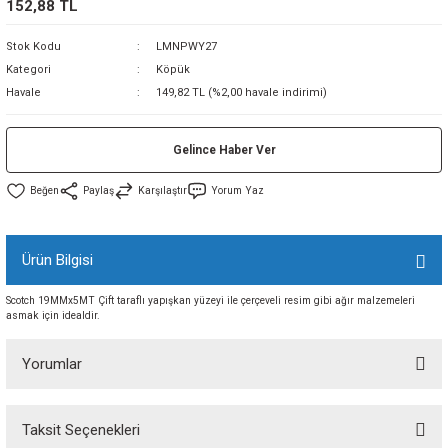
152,88 TL
sı
Stok Kodu
LMNPWY27
Kategori
Köpük
sı
ey
Havale
149,82 TL (%2,00 havale indirimi)
Gelince Haber Ver
Paylaş
Karşılaştır
Yorum Yaz
Ürün Bilgisi
Scotch 19MMx5MT Çift taraflı yapışkan yüzeyi ile çerçeveli resim gibi ağır malzemeleri
asmak için idealdir.
Yorumlar
Taksit Seçenekleri
Bu ürüne ilk yorumu siz yapın!