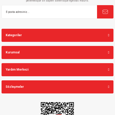
pellentesque sit sapien scelerisque egestas mauris.
Gönder
Kategoriler
Kurumsal
Yardım Merkezi
Sözleşmeler