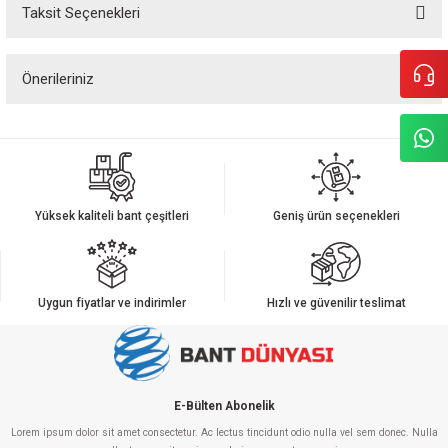
Taksit Seçenekleri
Bu ürüne ilk yorumu siz yapın!
Önerileriniz
Yorum Yaz
Bu ürünün fiyat bilgisi, resim, ürün açıklamalarında ve diğer konularda
yetersiz gördüğünüz noktaları öneri formunu kullanarak tarafımıza
iletebilirsiniz.
Görüş ve önerileriniz için teşekkür ederiz.
Yüksek kaliteli bant çeşitleri
Geniş ürün seçenekleri
Ürün resmi kalitesiz, bozuk veya görüntülenemiyor.
Ürün açıklamasında eksik bilgiler bulunuyor.
Ürün bilgilerinde hatalar bulunuyor.
Uygun fiyatlar ve indirimler
Hızlı ve güvenilir teslimat
Ürün fiyatı diğer sitelerden daha pahalı.
Bu ürüne benzer farklı alternatifler olmalı.
E-Bülten Abonelik
Lorem ipsum dolor sit amet consectetur. Ac lectus tincidunt odio nulla vel sem donec. Nulla