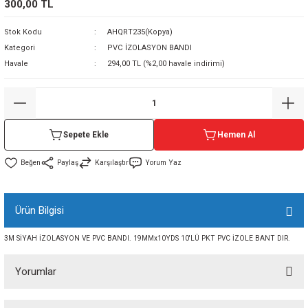
300,00 TL
sı
Stok Kodu
AHQRT235(Kopya)
Kategori
PVC İZOLASYON BANDI
sı
ey
Havale
294,00 TL (%2,00 havale indirimi)
Sepete Ekle
Hemen Al
Paylaş
Karşılaştır
Yorum Yaz
Ürün Bilgisi
3M SİYAH İZOLASYON VE PVC BANDI. 19MMx10YDS 10'LÜ PKT PVC İZOLE BANT DIR.
Yorumlar