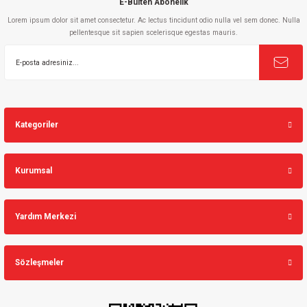
E-Bülten Abonelik
Lorem ipsum dolor sit amet consectetur. Ac lectus tincidunt odio nulla vel sem donec. Nulla
pellentesque sit sapien scelerisque egestas mauris.
Gönder
Kategoriler
Kurumsal
Yardım Merkezi
Sözleşmeler