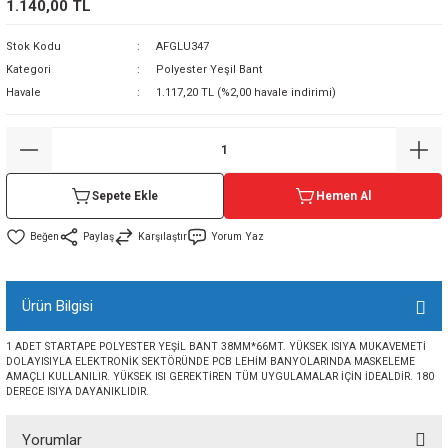
1.140,00 TL
sı
Stok Kodu
AFGLU347
Kategori
Polyester Yeşil Bant
sı
ey
Havale
1.117,20 TL (%2,00 havale indirimi)
Sepete Ekle
Hemen Al
Paylaş
Karşılaştır
Yorum Yaz
Ürün Bilgisi
1 ADET STARTAPE POLYESTER YEŞİL BANT 38MM*66MT. YÜKSEK ISIYA MUKAVEMETİ
DOLAYISIYLA ELEKTRONİK SEKTÖRÜNDE PCB LEHİM BANYOLARINDA MASKELEME
AMAÇLI KULLANILIR. YÜKSEK ISI GEREKTİREN TÜM UYGULAMALAR İÇİN İDEALDİR. 180
DERECE ISIYA DAYANIKLIDIR.
Yorumlar