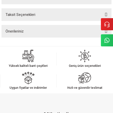
Taksit Seçenekleri
Bu ürüne ilk yorumu siz yapın!
Önerileriniz
Yorum Yaz
Bu ürünün fiyat bilgisi, resim, ürün açıklamalarında ve diğer konularda
yetersiz gördüğünüz noktaları öneri formunu kullanarak tarafımıza
iletebilirsiniz.
Görüş ve önerileriniz için teşekkür ederiz.
Yüksek kaliteli bant çeşitleri
Geniş ürün seçenekleri
Ürün resmi kalitesiz, bozuk veya görüntülenemiyor.
Ürün açıklamasında eksik bilgiler bulunuyor.
Ürün bilgilerinde hatalar bulunuyor.
Uygun fiyatlar ve indirimler
Hızlı ve güvenilir teslimat
Ürün fiyatı diğer sitelerden daha pahalı.
Bu ürüne benzer farklı alternatifler olmalı.