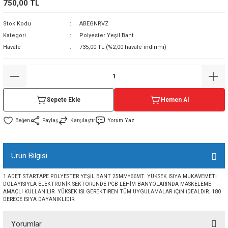
750,00 TL
sı
Stok Kodu
ABEGNRVZ
Kategori
Polyester Yeşil Bant
sı
ey
Havale
735,00 TL (%2,00 havale indirimi)
Sepete Ekle
Hemen Al
Paylaş
Karşılaştır
Yorum Yaz
Ürün Bilgisi
1 ADET STARTAPE POLYESTER YEŞİL BANT 25MM*66MT. YÜKSEK ISIYA MUKAVEMETİ
DOLAYISIYLA ELEKTRONİK SEKTÖRÜNDE PCB LEHİM BANYOLARINDA MASKELEME
AMAÇLI KULLANILIR. YÜKSEK ISI GEREKTİREN TÜM UYGULAMALAR İÇİN İDEALDİR. 180
DERECE ISIYA DAYANIKLIDIR.
Yorumlar