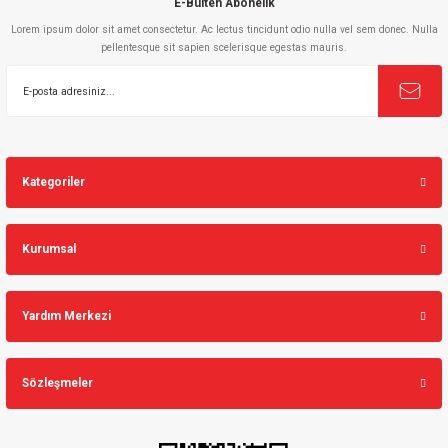
E-Bülten Abonelik
Lorem ipsum dolor sit amet consectetur. Ac lectus tincidunt odio nulla vel sem donec. Nulla
pellentesque sit sapien scelerisque egestas mauris.
Gönder
Kategoriler
Kurumsal
Yardım Merkezi
Sözleşmeler