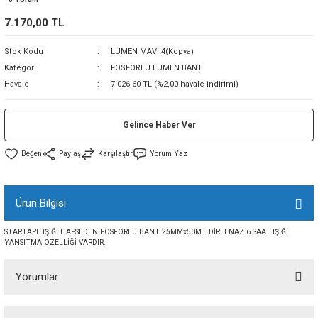
sı
7.170,00 TL
Stok Kodu
LUMEN MAVİ 4(Kopya)
sı
ey
Kategori
FOSFORLU LUMEN BANT
Havale
7.026,60 TL (%2,00 havale indirimi)
Gelince Haber Ver
Paylaş
Karşılaştır
Yorum Yaz
Ürün Bilgisi
STARTAPE IŞIĞI HAPSEDEN FOSFORLU BANT 25MMx50MT DİR. ENAZ 6 SAAT IŞIĞI
YANSITMA ÖZELLİĞİ VARDIR.
Yorumlar