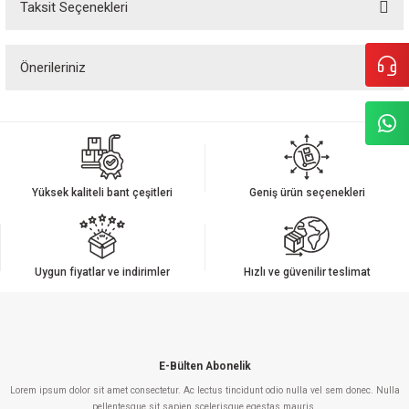
Taksit Seçenekleri
Bu ürüne ilk yorumu siz yapın!
Önerileriniz
Yorum Yaz
Bu ürünün fiyat bilgisi, resim, ürün açıklamalarında ve diğer konularda
yetersiz gördüğünüz noktaları öneri formunu kullanarak tarafımıza
iletebilirsiniz.
Görüş ve önerileriniz için teşekkür ederiz.
Yüksek kaliteli bant çeşitleri
Geniş ürün seçenekleri
Ürün resmi kalitesiz, bozuk veya görüntülenemiyor.
Ürün açıklamasında eksik bilgiler bulunuyor.
Ürün bilgilerinde hatalar bulunuyor.
Uygun fiyatlar ve indirimler
Hızlı ve güvenilir teslimat
Ürün fiyatı diğer sitelerden daha pahalı.
Bu ürüne benzer farklı alternatifler olmalı.
E-Bülten Abonelik
Lorem ipsum dolor sit amet consectetur. Ac lectus tincidunt odio nulla vel sem donec. Nulla
pellentesque sit sapien scelerisque egestas mauris.