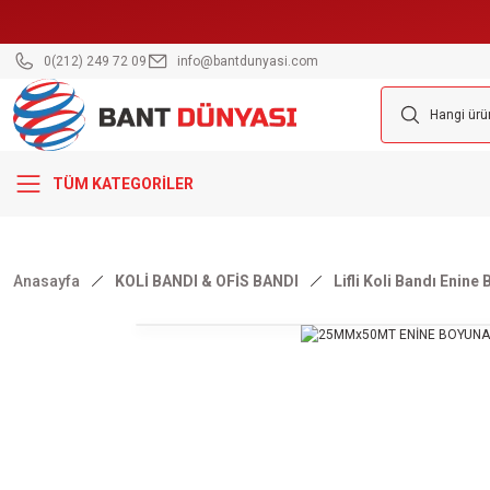
0(212) 249 72 09
info@bantdunyasi.com
TÜM KATEGORİLER
Anasayfa
KOLİ BANDI & OFİS BANDI
Lifli Koli Bandı Enine