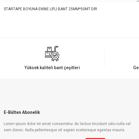
STARTAPE BOYUNA ENİNE LİFLİ BANT 25MM*50MT DİR.
Bu ürünün fiyat bilgisi, resim, ürün açıklamalarında ve diğer konularda yeters
Görüş ve önerileriniz için teşekkür ederiz.
Ürün resmi kalitesiz, bozuk veya görüntülenemiyor.
Ürün açıklamasında eksik bilgiler bulunuyor.
Ürün bilgilerinde hatalar bulunuyor.
Yüksek kaliteli bant çeşitleri
Ge
Ürün fiyatı diğer sitelerden daha pahalı.
Bu ürüne benzer farklı alternatifler olmalı.
E-Bülten Abonelik
Lorem ipsum dolor sit amet consectetur. Ac lectus tincidunt odio nulla vel
sem donec. Nulla pellentesque sit sapien scelerisque egestas mauris.