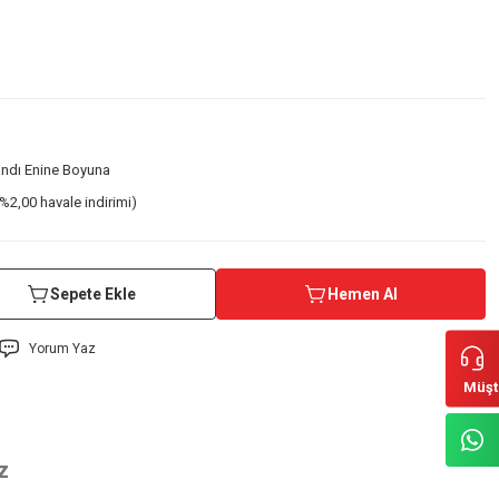
Bandı Enine Boyuna
%2,00 havale indirimi)
Sepete Ekle
Hemen Al
Yorum Yaz
Müşt
z