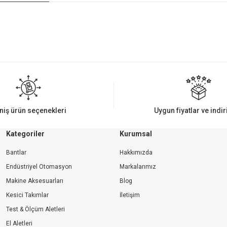
iz gördüğünüz noktaları öneri formunu kullanarak tarafımıza iletebilirsiniz.
Bu ürüne ilk yorumu siz yapın!
Yorum Yaz
niş ürün seçenekleri
Uygun fiyatlar ve indi
Kategoriler
Kurumsal
Bantlar
Hakkımızda
Endüstriyel Otomasyon
Markalarımız
Makine Aksesuarları
Blog
Kesici Takımlar
İletişim
Gönder
Test & Ölçüm Aletleri
El Aletleri