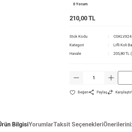
0 Yorum
210,00 TL
Stok Kodu
CGKLVX24
Kategori
Lifli Koli 
Havale
205,80 TL (
Paylaş
Karşılaştır
Ürün Bilgisi
Yorumlar
Taksit Seçenekleri
Önerilerini