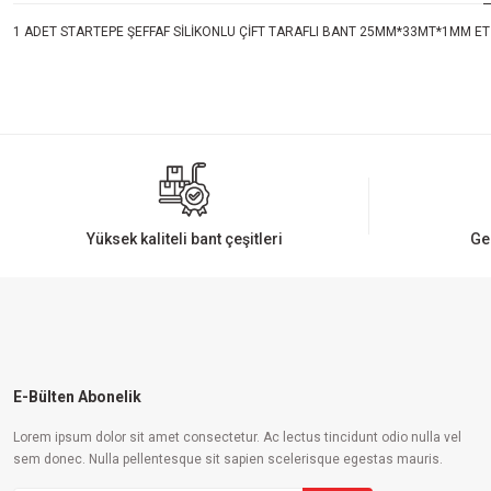
1 ADET STARTEPE ŞEFFAF SİLİKONLU ÇİFT TARAFLI BANT 25MM*33MT*1MM ET
Bu ürünün fiyat bilgisi, resim, ürün açıklamalarında ve diğer konularda yeters
Görüş ve önerileriniz için teşekkür ederiz.
Ürün resmi kalitesiz, bozuk veya görüntülenemiyor.
Ürün açıklamasında eksik bilgiler bulunuyor.
Ürün bilgilerinde hatalar bulunuyor.
Yüksek kaliteli bant çeşitleri
Ge
Ürün fiyatı diğer sitelerden daha pahalı.
Bu ürüne benzer farklı alternatifler olmalı.
E-Bülten Abonelik
Lorem ipsum dolor sit amet consectetur. Ac lectus tincidunt odio nulla vel
sem donec. Nulla pellentesque sit sapien scelerisque egestas mauris.