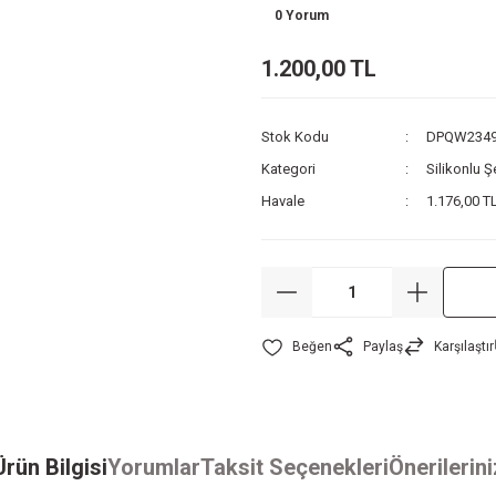
0 Yorum
1.200,00 TL
Stok Kodu
DPQW234
Kategori
Silikonlu Ş
Havale
1.176,00 TL
Paylaş
Karşılaştır
Ürün Bilgisi
Yorumlar
Taksit Seçenekleri
Önerilerini