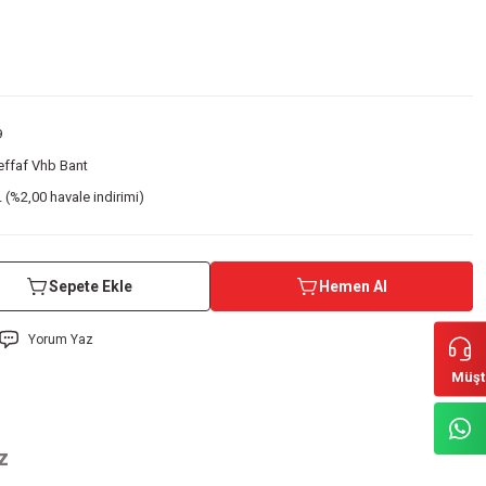
9
effaf Vhb Bant
 (%2,00 havale indirimi)
Sepete Ekle
Hemen Al
Yorum Yaz
Müşt
z