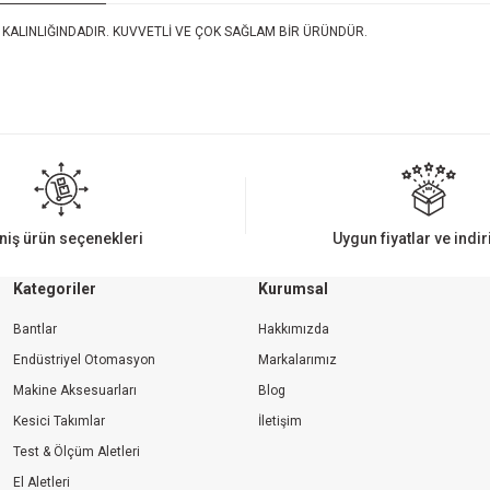
 KALINLIĞINDADIR. KUVVETLİ VE ÇOK SAĞLAM BİR ÜRÜNDÜR.
iz gördüğünüz noktaları öneri formunu kullanarak tarafımıza iletebilirsiniz.
Bu ürüne ilk yorumu siz yapın!
Yorum Yaz
niş ürün seçenekleri
Uygun fiyatlar ve indi
Kategoriler
Kurumsal
Bantlar
Hakkımızda
Endüstriyel Otomasyon
Markalarımız
Makine Aksesuarları
Blog
Kesici Takımlar
İletişim
Gönder
Test & Ölçüm Aletleri
El Aletleri