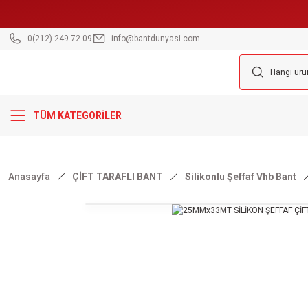
0(212) 249 72 09
info@bantdunyasi.com
TÜM KATEGORİLER
Anasayfa
ÇİFT TARAFLI BANT
Silikonlu Şeffaf Vhb Bant