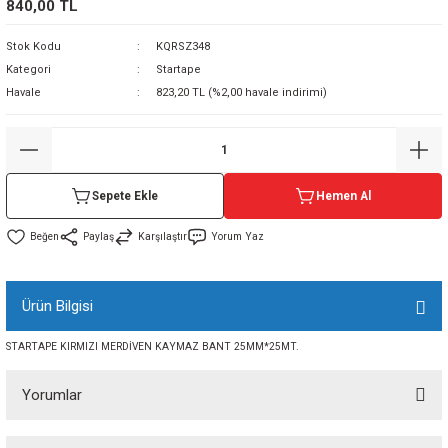
840,00 TL
sı
Stok Kodu
KQRSZ348
Kategori
Startape
sı
ey
Havale
823,20 TL (%2,00 havale indirimi)
Sepete Ekle
Hemen Al
Paylaş
Karşılaştır
Yorum Yaz
Ürün Bilgisi
STARTAPE KIRMIZI MERDİVEN KAYMAZ BANT 25MM*25MT.
Yorumlar