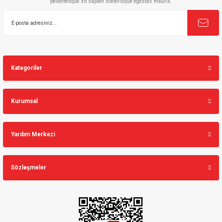
pellentesque sit sapien scelerisque egestas mauris.
Gönder
Kategoriler
Kurumsal
Yardım Merkezi
Sözleşmeler