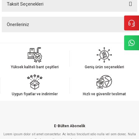
Taksit Seçenekleri
Bu ürüne ilk yorumu siz yapın!
Önerileriniz
Yorum Yaz
Bu ürünün fiyat bilgisi, resim, ürün açıklamalarında ve diğer konularda
yetersiz gördüğünüz noktaları öneri formunu kullanarak tarafımıza
iletebilirsiniz.
Görüş ve önerileriniz için teşekkür ederiz.
Yüksek kaliteli bant çeşitleri
Geniş ürün seçenekleri
Ürün resmi kalitesiz, bozuk veya görüntülenemiyor.
Ürün açıklamasında eksik bilgiler bulunuyor.
Ürün bilgilerinde hatalar bulunuyor.
Uygun fiyatlar ve indirimler
Hızlı ve güvenilir teslimat
Ürün fiyatı diğer sitelerden daha pahalı.
Bu ürüne benzer farklı alternatifler olmalı.
E-Bülten Abonelik
Lorem ipsum dolor sit amet consectetur. Ac lectus tincidunt odio nulla vel sem donec. Nulla