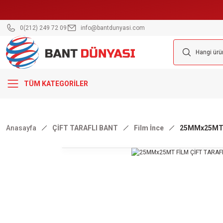
0(212) 249 72 09
info@bantdunyasi.com
TÜM KATEGORİLER
Anasayfa
ÇİFT TARAFLI BANT
Film İnce
25MMx25MT 