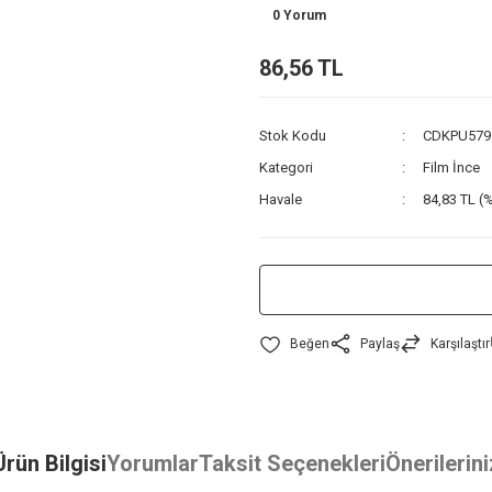
0 Yorum
86,56 TL
Stok Kodu
CDKPU579
Kategori
Film İnce
Havale
84,83 TL (%
Paylaş
Karşılaştır
Ürün Bilgisi
Yorumlar
Taksit Seçenekleri
Önerilerini