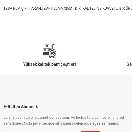
TESA FİLM ÇİFT TARAFLI BANT 25MM*25MT DİR. KALİTELİ VE KUVVETLİ BİR Ü
Bu ürünün fiyat bilgisi, resim, ürün açıklamalarında ve diğer konularda yeters
Görüş ve önerileriniz için teşekkür ederiz.
Ürün resmi kalitesiz, bozuk veya görüntülenemiyor.
Ürün açıklamasında eksik bilgiler bulunuyor.
Ürün bilgilerinde hatalar bulunuyor.
Yüksek kaliteli bant çeşitleri
Ge
Ürün fiyatı diğer sitelerden daha pahalı.
Bu ürüne benzer farklı alternatifler olmalı.
E-Bülten Abonelik
Lorem ipsum dolor sit amet consectetur. Ac lectus tincidunt odio nulla vel
sem donec. Nulla pellentesque sit sapien scelerisque egestas mauris.