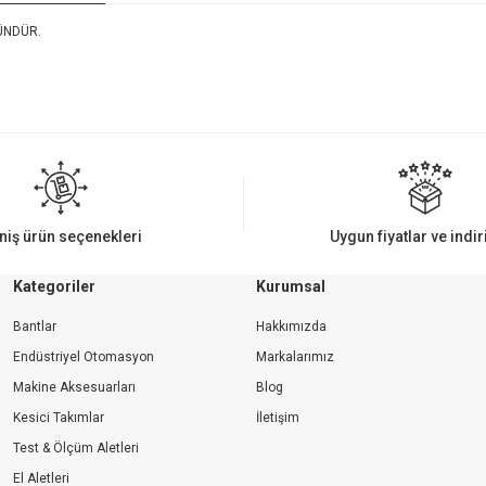
RÜNDÜR.
iz gördüğünüz noktaları öneri formunu kullanarak tarafımıza iletebilirsiniz.
Bu ürüne ilk yorumu siz yapın!
Yorum Yaz
niş ürün seçenekleri
Uygun fiyatlar ve indi
Kategoriler
Kurumsal
Bantlar
Hakkımızda
Endüstriyel Otomasyon
Markalarımız
Makine Aksesuarları
Blog
Kesici Takımlar
İletişim
Gönder
Test & Ölçüm Aletleri
El Aletleri