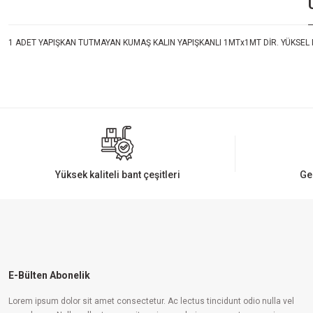
1 ADET YAPIŞKAN TUTMAYAN KUMAŞ KALIN YAPIŞKANLI 1MTx1MT DİR. YÜKSEL 
Bu ürünün fiyat bilgisi, resim, ürün açıklamalarında ve diğer konularda yeters
Görüş ve önerileriniz için teşekkür ederiz.
Ürün resmi kalitesiz, bozuk veya görüntülenemiyor.
Ürün açıklamasında eksik bilgiler bulunuyor.
Ürün bilgilerinde hatalar bulunuyor.
Yüksek kaliteli bant çeşitleri
Ge
Ürün fiyatı diğer sitelerden daha pahalı.
Bu ürüne benzer farklı alternatifler olmalı.
E-Bülten Abonelik
Lorem ipsum dolor sit amet consectetur. Ac lectus tincidunt odio nulla vel