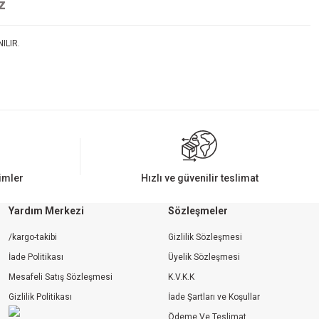
z
ILIR.
rimler
Hızlı ve güvenilir teslimat
Yardım Merkezi
Sözleşmeler
/kargo-takibi
Gizlilik Sözleşmesi
İade Politikası
Üyelik Sözleşmesi
Mesafeli Satış Sözleşmesi
K.V.K.K
Gizlilik Politikası
İade Şartları ve Koşullar
Ödeme Ve Teslimat