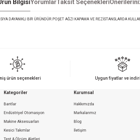
Ürün Bilgisi
Yorumlar
Taksit Seçenekleri
Önerilerini
ISIYA DAYANIKLI BİR ÜRÜNDÜR.POŞET AĞZI KAPAMA VE REZİSTANSLARDA KULLAN
iz gördüğünüz noktaları öneri formunu kullanarak tarafımıza iletebilirsiniz.
Bu ürüne ilk yorumu siz yapın!
Yorum Yaz
niş ürün seçenekleri
Uygun fiyatlar ve indi
Kategoriler
Kurumsal
Bantlar
Hakkımızda
Endüstriyel Otomasyon
Markalarımız
Makine Aksesuarları
Blog
Kesici Takımlar
İletişim
Gönder
Test & Ölçüm Aletleri