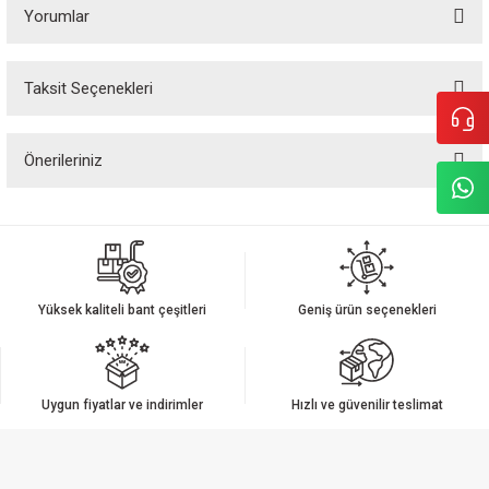
Yorumlar
Taksit Seçenekleri
Bu ürüne ilk yorumu siz yapın!
Önerileriniz
Yorum Yaz
Bu ürünün fiyat bilgisi, resim, ürün açıklamalarında ve diğer konularda
yetersiz gördüğünüz noktaları öneri formunu kullanarak tarafımıza
iletebilirsiniz.
Görüş ve önerileriniz için teşekkür ederiz.
Yüksek kaliteli bant çeşitleri
Geniş ürün seçenekleri
Ürün resmi kalitesiz, bozuk veya görüntülenemiyor.
Ürün açıklamasında eksik bilgiler bulunuyor.
Ürün bilgilerinde hatalar bulunuyor.
Uygun fiyatlar ve indirimler
Hızlı ve güvenilir teslimat
Ürün fiyatı diğer sitelerden daha pahalı.
Bu ürüne benzer farklı alternatifler olmalı.