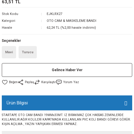
63,51 TL
sı
Stok Kodu
EJKLRX27
Kategori
OTO CAM & MASKELEME BANDI
sı
ey
Havale
62,24 TL (%2,00 havale indirimi)
Seçenekler
Mavi
Turucu
Gelince Haber Ver
Paylaş
Karşılaştır
Yorum Yaz
Ürün Bilgisi
STARTAPE OTO CAM BANDI 19MMx33MT. İZ BIRAKMAZ ÇOK HASSAS ZEMİNLERDE
KULLANILIR.AĞIR KOLİLERİ KAPATMADA KULLANILAN PVC KOLİ BANDI GÖREVİ GÖRÜR.
KIŞIN AÇILMA , YAZIN YAPIŞKAN ERİMESİ YAPMAZ.