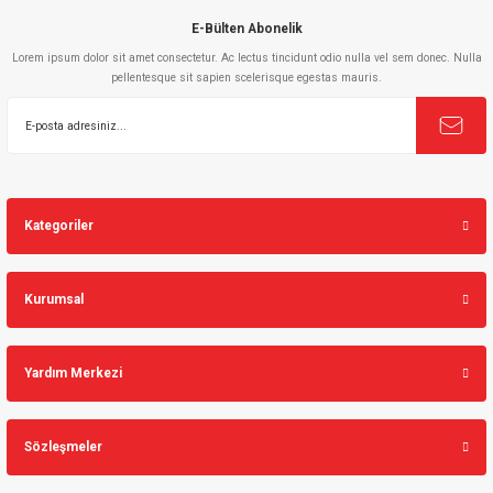
E-Bülten Abonelik
Lorem ipsum dolor sit amet consectetur. Ac lectus tincidunt odio nulla vel sem donec. Nulla
pellentesque sit sapien scelerisque egestas mauris.
Gönder
Kategoriler
Kurumsal
Yardım Merkezi
Sözleşmeler