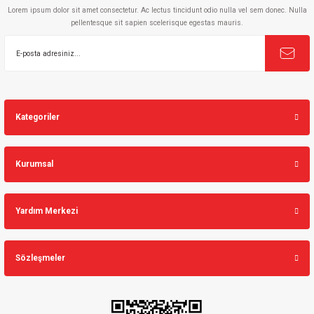
Lorem ipsum dolor sit amet consectetur. Ac lectus tincidunt odio nulla vel sem donec. Nulla
pellentesque sit sapien scelerisque egestas mauris.
Gönder
Kategoriler
Kurumsal
Yardım Merkezi
Sözleşmeler