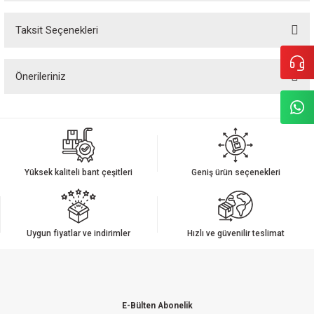
Taksit Seçenekleri
Bu ürüne ilk yorumu siz yapın!
Önerileriniz
Yorum Yaz
Bu ürünün fiyat bilgisi, resim, ürün açıklamalarında ve diğer konularda
yetersiz gördüğünüz noktaları öneri formunu kullanarak tarafımıza
iletebilirsiniz.
Görüş ve önerileriniz için teşekkür ederiz.
Yüksek kaliteli bant çeşitleri
Geniş ürün seçenekleri
Ürün resmi kalitesiz, bozuk veya görüntülenemiyor.
Ürün açıklamasında eksik bilgiler bulunuyor.
Ürün bilgilerinde hatalar bulunuyor.
Uygun fiyatlar ve indirimler
Hızlı ve güvenilir teslimat
Ürün fiyatı diğer sitelerden daha pahalı.
Bu ürüne benzer farklı alternatifler olmalı.
E-Bülten Abonelik