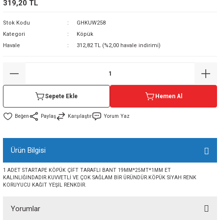
319,20 TL
sı
Stok Kodu
GHKUW258
Kategori
Köpük
sı
ey
Havale
312,82 TL (%2,00 havale indirimi)
Sepete Ekle
Hemen Al
Paylaş
Karşılaştır
Yorum Yaz
Ürün Bilgisi
1 ADET STARTAPE KÖPÜK ÇİFT TARAFLI BANT 19MM*25MT*1MM ET
KALINLIĞINDADIR.KUVVETLİ VE ÇOK SAĞLAM BİR ÜRÜNDÜR.KÖPÜK SİYAH RENK
KORUYUCU KAĞIT YEŞİL RENKDİR.
Yorumlar