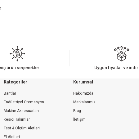
R.
iz gördüğünüz noktaları öneri formunu kullanarak tarafımıza iletebilirsiniz.
Bu ürüne ilk yorumu siz yapın!
Yorum Yaz
niş ürün seçenekleri
Uygun fiyatlar ve indi
Kategoriler
Kurumsal
Bantlar
Hakkımızda
Endüstriyel Otomasyon
Markalarımız
Makine Aksesuarları
Blog
Kesici Takımlar
İletişim
Gönder
Test & Ölçüm Aletleri
El Aletleri