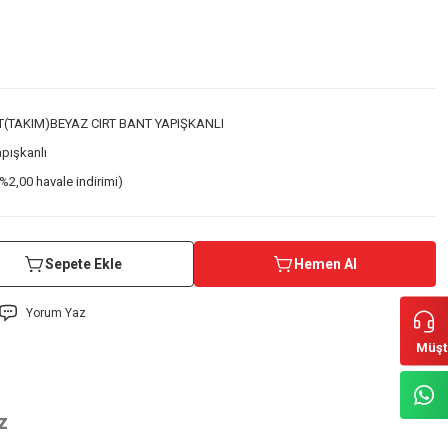
TAKIM)BEYAZ CIRT BANT YAPIŞKANLI
apışkanlı
%2,00 havale indirimi)
Sepete Ekle
Hemen Al
Yorum Yaz
Müşt
z