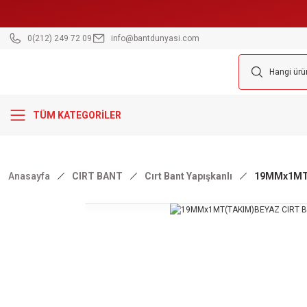
0(212) 249 72 09
info@bantdunyasi.com
TÜM KATEGORİLER
Anasayfa
CIRT BANT
Cırt Bant Yapışkanlı
19MMx1MT(