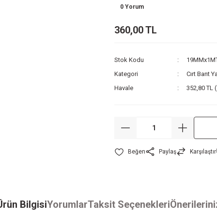
0 Yorum
360,00 TL
Stok Kodu
19MMx1MT(
Kategori
Cırt Bant Y
Havale
352,80 TL (
Paylaş
Karşılaştır
Ürün Bilgisi
Yorumlar
Taksit Seçenekleri
Önerilerini