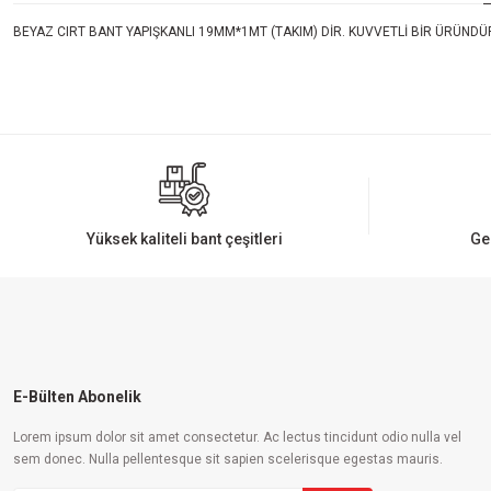
BEYAZ CIRT BANT YAPIŞKANLI 19MM*1MT (TAKIM) DİR. KUVVETLİ BİR ÜRÜNDÜ
Bu ürünün fiyat bilgisi, resim, ürün açıklamalarında ve diğer konularda yeters
Görüş ve önerileriniz için teşekkür ederiz.
Ürün resmi kalitesiz, bozuk veya görüntülenemiyor.
Ürün açıklamasında eksik bilgiler bulunuyor.
Ürün bilgilerinde hatalar bulunuyor.
Yüksek kaliteli bant çeşitleri
Ge
Ürün fiyatı diğer sitelerden daha pahalı.
Bu ürüne benzer farklı alternatifler olmalı.
E-Bülten Abonelik
Lorem ipsum dolor sit amet consectetur. Ac lectus tincidunt odio nulla vel
sem donec. Nulla pellentesque sit sapien scelerisque egestas mauris.