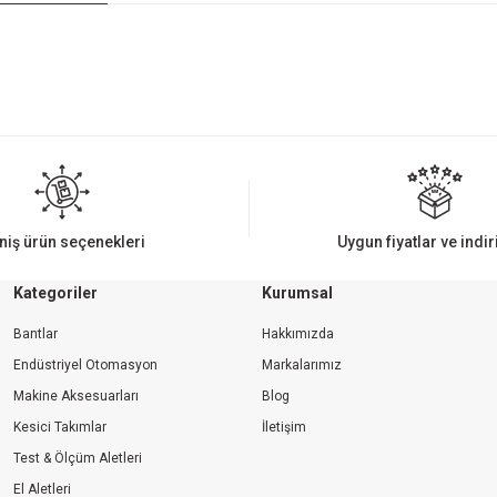
iz gördüğünüz noktaları öneri formunu kullanarak tarafımıza iletebilirsiniz.
Bu ürüne ilk yorumu siz yapın!
Yorum Yaz
niş ürün seçenekleri
Uygun fiyatlar ve indi
Kategoriler
Kurumsal
Bantlar
Hakkımızda
Endüstriyel Otomasyon
Markalarımız
Makine Aksesuarları
Blog
Kesici Takımlar
İletişim
Gönder
Test & Ölçüm Aletleri
El Aletleri