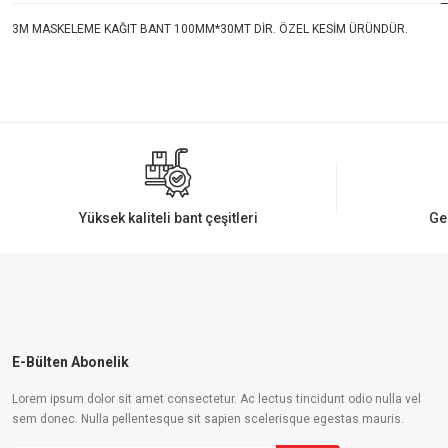
3M MASKELEME KAĞIT BANT 100MM*30MT DİR. ÖZEL KESİM ÜRÜNDÜR.
Bu ürünün fiyat bilgisi, resim, ürün açıklamalarında ve diğer konularda yeters
Görüş ve önerileriniz için teşekkür ederiz.
Ürün resmi kalitesiz, bozuk veya görüntülenemiyor.
Ürün açıklamasında eksik bilgiler bulunuyor.
Ürün bilgilerinde hatalar bulunuyor.
Yüksek kaliteli bant çeşitleri
Ge
Ürün fiyatı diğer sitelerden daha pahalı.
Bu ürüne benzer farklı alternatifler olmalı.
E-Bülten Abonelik
Lorem ipsum dolor sit amet consectetur. Ac lectus tincidunt odio nulla vel
sem donec. Nulla pellentesque sit sapien scelerisque egestas mauris.