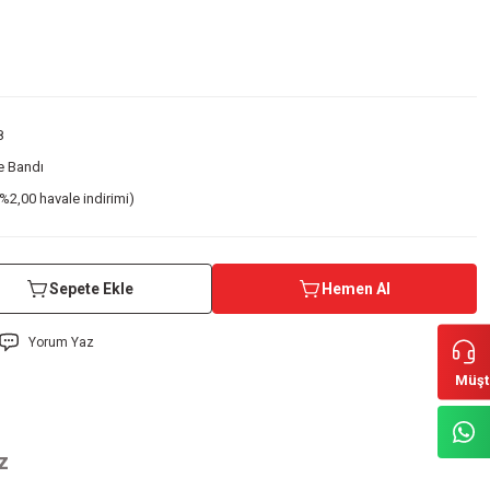
8
 Bandı
%2,00 havale indirimi)
Sepete Ekle
Hemen Al
Yorum Yaz
Müşt
z