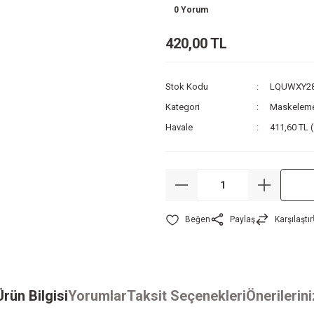
0 Yorum
420,00 TL
Stok Kodu
LQUWXY2
Kategori
Maskeleme
Havale
411,60 TL (
Paylaş
Karşılaştır
Ürün Bilgisi
Yorumlar
Taksit Seçenekleri
Önerilerini